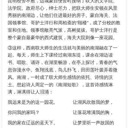
昆明校舍不敷，边城蒙自便暂时接纳了联大的文学院、
法学院。政府尽心，绅士尽力，把联大师生安顿在风景
秀丽的南湖边，让他们住进最好的房子。蒙自海关、法
国领事馆、哥胪士洋行和周柏斋的“颐楼”，成了分校的教
室和住地。领事馆敞亮气派，高树挺拔。哥胪士洋行是
整个蒙自最豪华的西式建筑，海关大院则像一座花园。
③这样，西南联大师生的生活就与美丽的南湖融在了一
起。每天，师生上下课经过南湖东堤，课余在湖边读
书、唱歌、诵诗，在湖里畅游，在亭上探讨，青春的气
息弥漫水中。鱼翔浅底，鸟儿扑飞，田田莲叶拨弄着微
风。南湖，一时成了联大师生感情的依托、诗情的沃
土。想起诗人周定一的《南湖短歌》，这首诗感情淋
漓，淋漓得让人泪涌：
我远来是为的这一园花。 让湖风吹散我的梦，
你问我的家吗？ 让落花堆满我的胸，
我的家在辽远的蓝天下。 让梦里听一声故国的