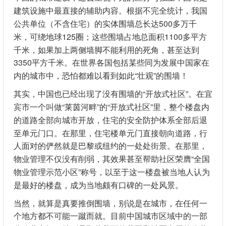
建筑设施中最直接的辅助内容。根据不完全统计，我国
公共单位（不含住宅）的实体围墙总长达500多万千
米，可绕地球125圈；这些围墙占地总面积1100多平方
千米，如果加上两侧墙脚不能利用的死角，甚至达到
3350平方千米。在世界各国包括某些同为发展中国家在
内的城市中，恐怕都难以看到如此“壮观”的围墙！
其实，中国也已经出现了没有围墙的“开放式社区”。在宜
宾市一个叫做“莱茵河畔”的“开放式社区”里，整个楼盘内
的道路全部向城市开放，住宅的安全防护体系全部后退
至单元门口。在那里，住宅楼单元门直接朝向道路，行
人面对的俨然就是巴黎或纽约的一处处街景。在那里，
物业管理不仅没有削弱，其效果甚至帮助社区荣膺“全国
物业管理示范小区”称号，以至于这一楼盘被当地人认为
是最好的楼盘，成为当地颇有口碑的一处风景。
当然，就算是真要推倒围墙，别说是在城市，在任何一
个地方都不可能一蹴而就。目前中国城市区域中的一部