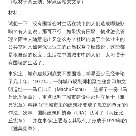
（取材于高云舫、宋淑运相关文章）
材料二
试想一下，没有围墙会对生活在城市的人们造成哪些影
响？有人会说，那可不行，如果没有围墙，物业怎么管
理？陌生人随意进出又怎么办？社区内属于全体业主的
公共空间又如何保证业主的正当权益？应该说，这些都
是很自然的反应，生活在中国城市中的人们，太习惯于
有围墙的生活了。
事实上，城市建筑到底要不要围墙，学界至少已经争论
了几十年。1977年，一群城市规划师相聚在秘鲁印加文
明遗址——马丘比丘（MachuPichu），签署了一份《马
丘比丘宪章》，重点批判了城市建设中那种立足于《雅
典宪章》精神而“把城市里的建筑物变成了孤立的单元”的
作法。次年，国际建筑师协会（UIA）认可了《马丘比
丘宪章》，并在事
实上逐渐以其取代了形成于1933年的
《雅典宪章》。