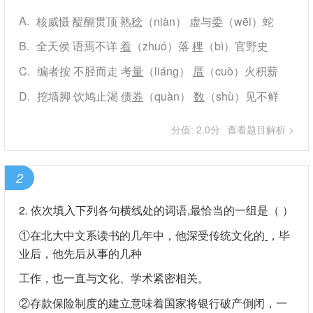
A
核威慑 醍醐贯顶 熟
稔
（niàn） 虚与
委
（wēi）蛇
B
全天侯 语焉不详
着
（zhuó）落
稗
（bì）官野史
C
编者按 不胫而走 考
量
（liánɡ）
厝
（cuò）火积薪
D
挖墙脚 饮鸠止渴 债
券
（quàn）
数
（shù）见不鲜
分值: 2.0分
查看题目解析 >
2
2. 依次填入下列各句横线处的词语,最恰当的一组是（ ）
①在北大中文系读书的几年中，他深受传统文化的
，毕
业后，他先后从事的几种
工作，也一直与文化、学术紧密相关。
②存款保险制度的建立意味着国家将银行破产倒闭，一