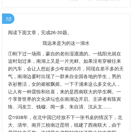
10
阅读下面文章，完成26-30题。
我远来是为的这一湖水
①刚下过一场雨，蒙自的老街湿漉漉的。一线阳光就在
这时划过来，南湖上又是一片光鲜。如果没有穿梭往来
的汽车，会让人想起多少年前的5月，同现在差不多的天
气，南湖边霎时出现了一群来自全国各地的学生，男的
衣衫整洁，女的裙裾飘摇。一下子涌来这么多文化人，
让人有一种震惊和欣喜，来的是西南联大的学生啊。一
个享誉世界的文化讲坛也在南湖边开启。主讲者有陈寅
恪、冯友兰、钱穆、闻一多、朱自清、沈从文……
②1938年，在北中国已经放不下一张书桌的情况下，北
大、清华、南开三校南迁昆明，组建了西南联大，由于