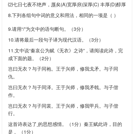
⑵七日七夜不绝声，
厚
矣(A)宽厚(B)深厚(C) 丰厚(D)醇厚
8.下列各组句中词的意义和用法，相同的一项是（ ）
9.请用“/”为文中的语句断句。（3分）
10.请将最后一段句子译为现代汉语。（3分）
11.文中说“秦哀公为赋《无衣》之诗”，请阅读此诗，完
成下面的题。（2分）
岂曰无衣？与子同袍。王于兴师，修我戈矛。与子同
仇。
岂曰无衣？与子同泽。王于兴师，修我矛戟。与子偕
作。
岂曰无衣？与子同裳。王于兴师，修我甲兵。与子偕
行。
这首诗表达了
的思想感情。（1分）秦王赋此诗，目的
是
。（1分）