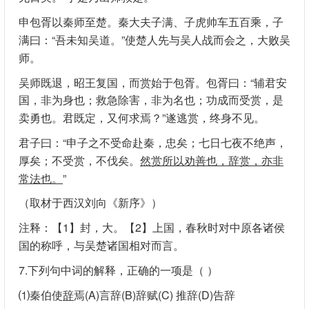
申包胥以秦师至楚。秦大夫子满、子虎帅车五百乘，子
满曰：“吾未知吴道。”使楚人先与吴人战而会之，大败吴
师。
吴师既退，昭王复国，而赏始于包胥。包胥曰：“辅君安
国，非为身也；救急除害，非为名也；功成而受赏，是
卖勇也。君既定，又何求焉？”遂逃赏，终身不见。
君子曰：“申子之不受命赴秦，忠矣；七日七夜不绝声，
厚矣；不受赏，不伐矣。
然赏所以劝善也，辞赏，亦非
常法也。
”
（取材于西汉刘向《新序》）
注释：【1】封，大。【2】上国，春秋时对中原各诸侯
国的称呼，与吴楚诸国相对而言。
7.下列句中词的解释，正确的一项是（ ）
⑴秦伯使
辞
焉(A)言辞(B)辞赋(C) 推辞(D)告辞