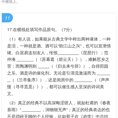
中横线上。
11
17.在横线处填写作品原句。（7分）
（1）有人说，如果能从古典文学中榨出两种液体，一种
是泪，一种就是酒。酒可以“助江山之兴”，也可以宣泄情
绪。白居易送别友人，怅恨
《琵琶行》；范
仲淹
（《苏幕遮（碧云天）》），难解思乡之
苦；而陶渊明则
（《归去来兮辞》），自得田园
之乐。酒是诗的催化剂。无论是引清流激湍而为
（《兰亭集序》），还是闺房中的
（《声声
慢（寻寻觅觅）》），都可以催生感人至深的诗词美
文。
（2）真正的经典不以高深晦涩骄人，就如杜甫的《春夜
喜雨》“
，润物细无声”；真正的经典表达的也
不是琐碎无聊的个人经验，比如荀子在《劝学》中总结