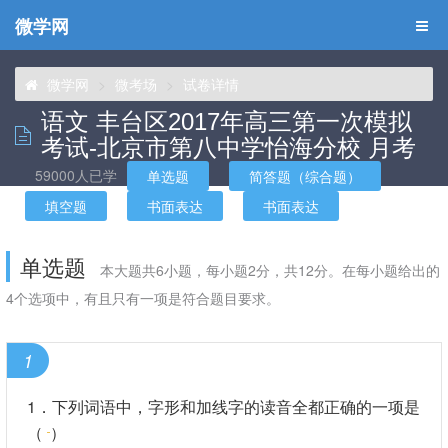
微学网
微学网
微考场
试卷详情
语文 丰台区2017年高三第一次模拟
考试-北京市第八中学怡海分校 月考
59000人已学
单选题
简答题（综合题）
填空题
书面表达
书面表达
单选题
本大题共6小题，每小题2分，共12分。在每小题给出的
4个选项中，有且只有一项是符合题目要求。
1
1．下列词语中，字形和加线字的读音全都正确的一项是
（
）