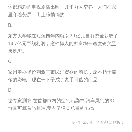
这部精彩的电视剧播出时，几乎
万人空巷
，人们在家
里守着荧屏，街上静悄悄的。
B
东方大学城在短短四年内就以2.1亿元自有资金获取了
13.7亿元巨额利润，这种惊人的财富增长速度确实
匪
夷所思
。
C
家用电器降价刺激了市民消费欲的增长，原本趋于滞
销的彩电，现在一下子成了
炙手可热
的商品。
D
据专家测算,在首都市内的空气污染中,汽车尾气的排
放量可算
首当其冲
,竟占了污染总量的45%。
分值: 2.0分
查看题目解析 >