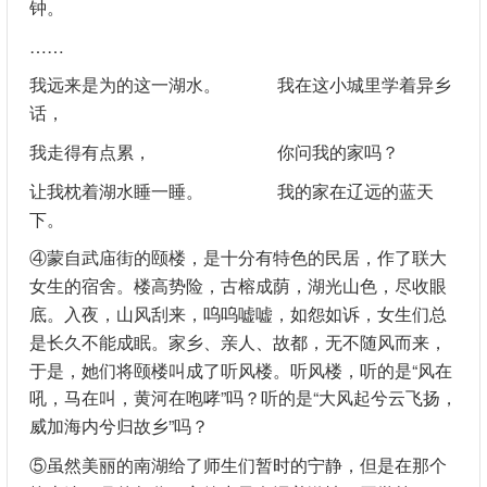
钟。
……
我远来是为的这一湖水。 我在这小城里学着异乡
话，
我走得有点累， 你问我的家吗？
让我枕着湖水睡一睡。 我的家在辽远的蓝天
下。
④蒙自武庙街的颐楼，是十分有特色的民居，作了联大
女生的宿舍。楼高势险，古榕成荫，湖光山色，尽收眼
底。入夜，山风刮来，呜呜嘘嘘，如怨如诉，女生们总
是长久不能成眠。家乡、亲人、故都，无不随风而来，
于是，她们将颐楼叫成了听风楼。听风楼，听的是“风在
吼，马在叫，黄河在咆哮”吗？听的是“大风起兮云飞扬，
威加海内兮归故乡”吗？
⑤虽然美丽的南湖给了师生们暂时的宁静，但是在那个