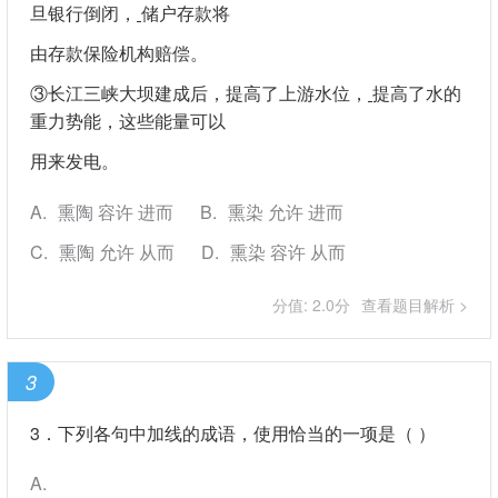
旦银行倒闭，
储户存款将
由存款保险机构赔偿。
③长江三峡大坝建成后，提高了上游水位，
提高了水的
重力势能，这些能量可以
用来发电。
A
熏陶 容许 进而
B
熏染 允许 进而
C
熏陶 允许 从而
D
熏染 容许 从而
分值: 2.0分
查看题目解析 >
3
3．下列各句中加线的成语，使用恰当的一项是（ ）
A