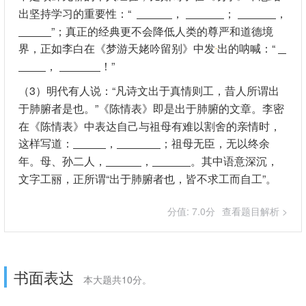
出坚持学习的重要性：“
，
；
，
”；真正的经典更不会降低人类的尊严和道德境
界，正如李白在《梦游天姥吟留别》中发
出的呐喊：“
，
！”
（3）明代有人说：“凡诗文出于真情则工，昔人所谓出
于肺腑者是也。”《陈情表》即是出于肺腑的文章。李密
在《陈情表》中表达自己与祖母有难以割舍的亲情时，
这样写道：
，
；祖母无臣，无以终余
年。母、孙二人，
，
。其中语意深沉，
文字工丽，正所谓“出于肺腑者也，皆不求工而自工”。
分值: 7.0分
查看题目解析 >
书面表达
本大题共10分。