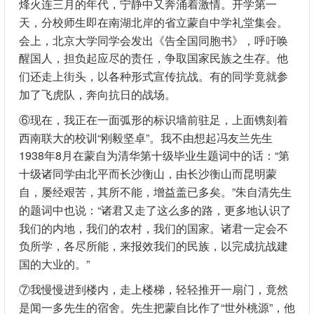
烽火连三月的年代，宁静中又奔涌着激情。开学第一
天，分校师生即在南湖北岸的省立蒙自中学礼堂集会。
会上，北京大学同学会发出《告全国同胞书》，呼吁唤
醒国人，担负起应尽的责任，争取国家民族之生存。他
们还走上街头，以各种形式宣传抗战。有的同学竟就参
加了飞虎队，奔向抗日的战场。
⑥现在，我正在一面弧形的标识墙前驻足，上面镌刻着
西南联大的校训“刚毅坚卓”。我不由想起冯友兰先生
1938年8月在蒙自为清华第十级毕业生题词中的话：“第
十级诸同学由北平而长沙衡山，由长沙衡山而昆明蒙
自，屡经艰苦，其所不能，增益盖已多矣。”朱自清先生
的题词中也说：“诸君又走了这么多的路，更多地认识了
我们的内地，我们的农村，我们的国家。诸君一定会不
负所学，各尽所能，来报效我们的民族，以完成抗战建
国的大业的。”
⑦我慢慢进到楼内，走上楼梯，轻轻推开一扇门，竟然
是闻一多先生的宿舍。先生把蒙自比作了“世外桃源”，他