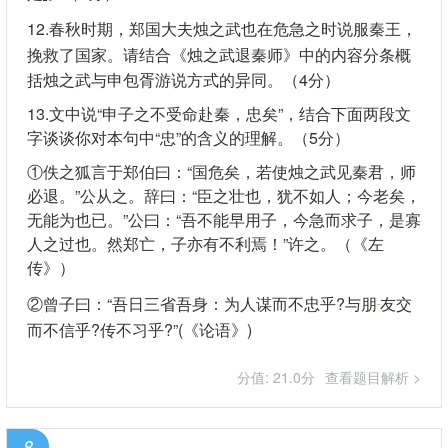
12.春秋时期，郑国大夫烛之武也在危急之时说服秦王，
挽救了国家。请结合《烛之武退秦师》中的内容分条概
括烛之武与申包胥游说方式的异同。（4分）
13.文中说“申子之不受命赴秦，忠矣”，结合下面两段文
字谈谈你对本句中“忠”的含义的理解。（5分）
①佚之狐言于郑伯曰：“国危矣，若使烛之武见秦君，师
必退。”公从之。辞曰：“臣之壮也，犹不如人；今老矣，
无能为也已。”公曰：“吾不能早用子，今急而求子，是寡
人之过也。然郑亡，子亦有不利焉！”许之。（《左
传》）
②曾子曰：“吾日三省吾身：为人谋而不忠乎?与朋
友交
而不信乎?传不习乎?”(《论语》)
分值: 21.0分
查看题目解析 >
8