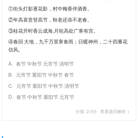
①街头灯影逐花影，村中梅香伴酒香。
②年高喜赏登高节，秋老还添不老春。
③桂花开时香云成海,月轮高处广寒有宫。
④春回
大地，九千万里寒食雨；日暖神州，二十四番花
信风。
A
春节 中秋节 元宵节 清明节
B
元宵节 重阳节 中秋节 春节
C
元宵节 重阳节 中秋节 清明节
D
春节 中秋节 重阳节 元宵节
分值: 2.0分
查看题目解析 >