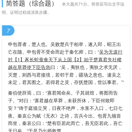
简答题（综合题）
本大题共71分。简答应写出文字说
明、证明过程或演算步骤。
7
申包胥者，楚人也。吴败楚兵于柏举，遂入郢，昭王出
亡在随。申包胥不受命而赴于秦乞师，曰：“
吴为无道行
封【1】豕长蛇蚕食天下从上国【2】始于楚寡君失社稷
越在草莽使下臣告急
曰：‘吴，夷狄也，夷狄之求无厌，
灭楚，则西与君接境，若邻于君，疆场之患也。逮吴之
未定，君其图之。若得君之灵，存抚楚国，世以事君。’”
秦伯使辞焉，曰：“寡君闻命矣。子其就馆，将图而告
子。”对曰：“寡君越在草莽，未获所休，下臣何敢即
安？”倚于庭墙立哭，日夜不绝声，水浆不入口，七日七
夜。秦哀公为赋《无衣》之诗，言兵今出。包胥九顿首
而坐，秦哀公曰：“楚有臣若此而亡，吾无臣若此，吾亡
无日矣。”于是乃出师救楚。