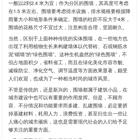
一般以2到2.4 米为宜；作为分区的围墙，其高度可考虑
在1.5 米左右。围墙要考虑排水设施，排水规格要根据降
雨量大小和地形条件来确定。围墙的柱距不应大于4米，
围墙的花格尺寸不宜过大，注意构造合理，坚固耐久。
当然，区别于上面种种传统的实体围墙，在一些地方也
出现了利用植物生长来构建墙体以代替砖、石或钢筋水
泥“砌墙”的“绿色围墙”。这种生机盎然的“绿色围墙”，不
但占地面积少，省料省工，而且在绿化美化市容市貌、
减噪防尘、净化空气、调节温度等方面效果显著，颇受
人们欢迎，也成为了一种相当时尚的城市风景。
不管是传统的，还是新兴的，围墙都属于建筑小品，在
城市建设中也可以有重要的作用发挥。但是，不顾市
容、不分情况和功能要求而多建、乱建围墙，必定要挤
掉基建材料，耗用人力，浪费投资，甚至衍生出一些让
人痛心的城市顽疾，这也是需要现代社会的人们给予足
够关注的重要方面。