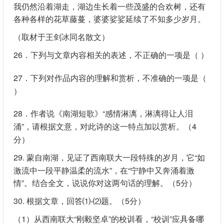
我仍然沿着湖走，湖边生长着一些茂盛的合欢树，还有
各种各样的花草藤蔓，婆婆娑娑延续了不知多少岁月。
（取材于王剑冰同名散文）
26．下列与文章内容相关的表述，不正确的一项是（ ）
27．下列对作品内容的理解和赏析，不准确的一项是（
）
28．作者说《南湖短歌》“感情淋漓，淋漓得让人泪
涌”，请根据文意，对此诗的这一特点加以赏析。（4
分）
29. 蒙自南湖，见证了西南联大一段特殊的岁月，它“如
激流中一段平静温柔的流水”，在“宁静中又奔涌着激
情”。结合全文，说说你对这两句话的理解。（5分）
30. 根据文章，回答⑴-⑵题。（5分）
（1）从西南联大“刚毅坚卓”的校训看，“校训”应具备哪