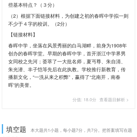
些基本特点？（３分）
（2）根据下面链接材料，为创建之初的春晖中学拟一则
不少于４字的校训。（2分）
【链接材料】
春晖中学，坐落在风景秀丽的白马湖畔，前身为1908年
创办的春晖学堂。早期的春晖中学，首开浙江中学界男
女同校之先河；荟萃了一大批名师，夏丏尊、朱自清、
朱光潜、丰子恺等先后在此执教。学校推行新教育，传
播新文化，“一洗从来之积弊”，赢得了“北南开，南春
晖”的美誉。
分值: 18.0分
查看题目解析 >
填空题
本大题共1小题，每小题7分，共7分。把答案填写在题