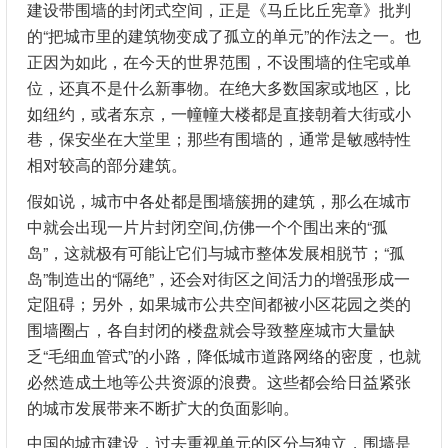
建设带围墙的封闭式空间，正是《马丘比丘宪章》批判
的“把城市里的建筑物变成了孤立的单元”的作法之一。也
正因为如此，在今天的世界范围，不设围墙的住宅或单
位，还真不是什么新事物。在绝大多数国家或地区，比
如纽约，或者东京，一幢幢大楼都是直接朝着大街或小
巷，保安坐在大堂里；那些有围墙的，通常是敏感特性
相对较高的部分建筑。
假如说，城市中各处都是围墙簇拥的建筑，那么在城市
中就会出现一片片封闭空间,仿佛一个个围出来的“孤
岛”，这就极有可能让它们与城市整体发展相脱节；“孤
岛”制造出的“隔绝”，还会对街区之间活力的增强形成一
定阻碍；另外，如果城市公共空间都被小区花园之类的
围墙圈占，各自封闭的楼盘就会导致整座城市大量缺
乏“毛细血管式”的小路，降低城市道路网络的密度，也就
必然造成土地等公共资源的浪费。这些都会给日益紧张
的城市发展带来不断扩大的负面影响。
中国的城市建设，过去重视单元的区分与独立，围墙是