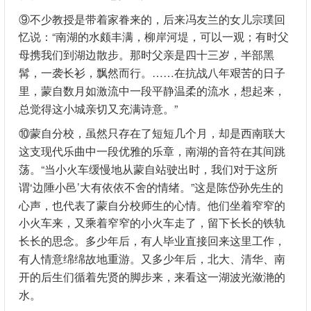
⑨不少教授是带着家眷来的，后来冯友兰的女儿宗璞回
忆说：“南湖的水颇丰满，柳岸河堤，可以一观；有时父
母携我们到湖边散步。那时父亲是四十三岁，半部黑
髯，一袭长衫，飘然而行。……在抗战八年艰苦的日子
里，蒙自数月如激流中一段平静温柔的流水，想起来，
总觉得这小城亲切又充满诗意。”
⑩蒙自分校，虽然只存在了短短几个月，却是西南联大
这支现代乐曲中一段优雅的乐章，南湖的音符在其间跳
荡。“当小火车缓慢地从蒙自站驶出时，我们对于这所
谓‘边陲小邑’大有依依不舍的情绪。”这是陈岱孙先生的
心声，也代表了蒙自分校师生的心情。他们坐着窄窄的
小火车来，又乘着窄窄的小火车走了，留下长长的铁轨
长长的思念。多少年后，有人毕业直接回来这里工作，
有人情意绵绵故地重游。又多少年后，北大、清华、南
开的后生们循着先贤的脚步来，来看这一湖波光潋滟的
水。