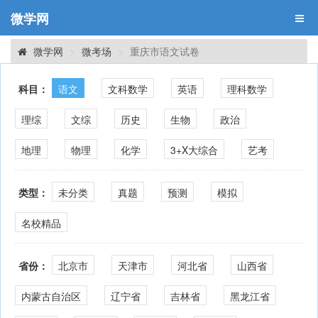
微学网
微学网
微考场
重庆市语文试卷
科目：
语文
文科数学
英语
理科数学
理综
文综
历史
生物
政治
地理
物理
化学
3+X大综合
艺考
类型：
未分类
真题
预测
模拟
名校精品
省份：
北京市
天津市
河北省
山西省
内蒙古自治区
辽宁省
吉林省
黑龙江省